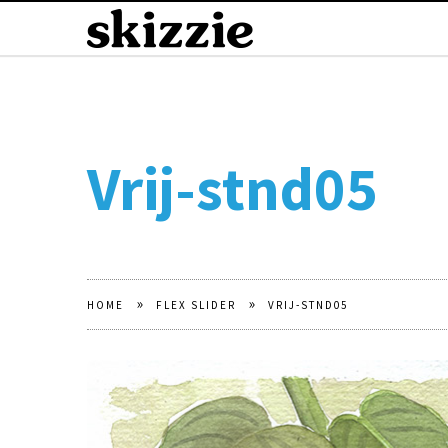
Vrij-stnd05
»
»
HOME
FLEX SLIDER
VRIJ-STND05