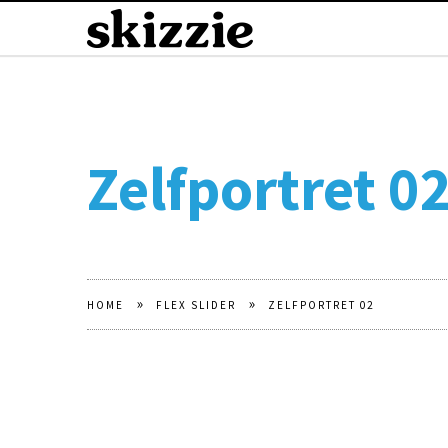
Zelfportret 0
»
»
HOME
FLEX SLIDER
ZELFPORTRET 02