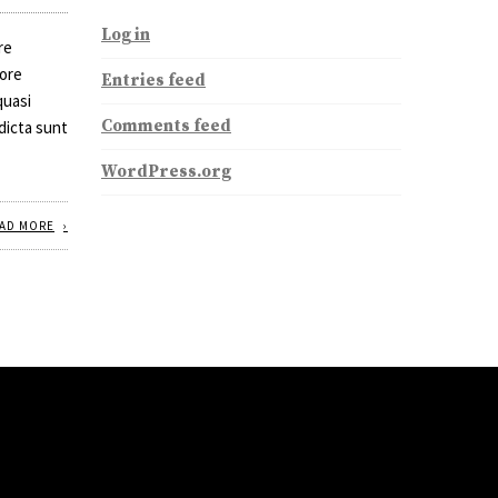
Log in
re
tore
Entries feed
quasi
Comments feed
dicta sunt
WordPress.org
AD MORE